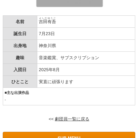
よしだ
ゆうご
名前
吉田
有吾
誕生日
7月23日
出身地
神奈川県
趣味
音楽鑑賞、サブスクリプション
入団日
2025年8月
ひとこと
実直に頑張ります
■主な出演作品
-
<<
劇団員一覧に戻る