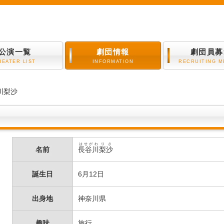
公演一覧
劇団情報
劇団員募
HEATER LIST
INFORMATION
RECRUITING 
川梨沙
はせがわ
りさ
名前
長谷川
梨沙
誕生日
6月12日
出身地
神奈川県
趣味
旅行