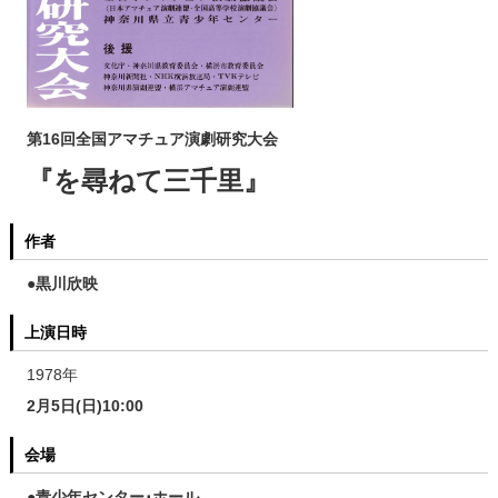
第16回全国アマチュア演劇研究大会
『を尋ねて三千里』
作者
●黒川欣映
上演日時
1978年
2月5日(日)10:00
会場
●青少年センター･ホール