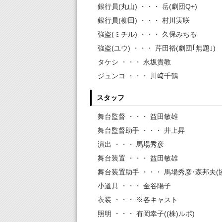
銀行員(丸山) ・・・ 岳(劇団Q+)
銀行員(柳田) ・・・ 村川実咲
強盗(ミチル) ・・・ 久保みちる
強盗(ユウ) ・・・ 芹田裕(劇団｢無題｣)
タケシ ・・・ 永坂貴教
ジュンコ ・・・ 川﨑千鶴
スタッフ
舞台監督 ・・・ 益田敏雄
舞台監督助手 ・・・ 井上昇
演出 ・・・ 馬場秀彦
舞台装置 ・・・ 益田敏雄
舞台装置助手 ・・・ 馬場秀彦･森邦夫(
小道具 ・・・ 金谷陽子
衣装 ・・・ ※各キャスト
照明 ・・・ 有岡幸子((株)ルポ)