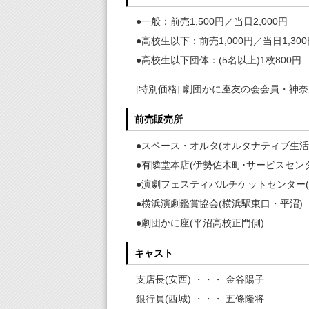
●一般：前売1,500円／当日2,000円
●高校生以下：前売1,000円／当日1,30
●高校生以下団体：(5名以上)1枚800円
[特別価格] 劇団かに座友の会会員・神奈
前売販売所
●スペース・オルタ(オルタナティブ生活館
●有隣堂本店(伊勢佐木町･サービスセン
●演劇フェスティバルチケットセンター
●横浜演劇鑑賞協会(横浜駅東口・平沼)
●劇団かに座(平沼高校正門側)
キャスト
支店長(安西) ・・・ 金谷陽子
銀行員(西城) ・・・ 五條隆将