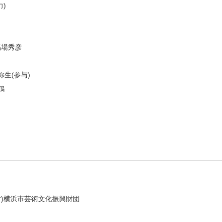
力)
馬場秀彦
弥生(参与)
鶴
財)横浜市芸術文化振興財団