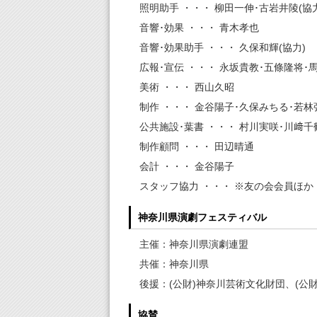
照明助手 ・・・ 柳田一伸･古岩井陵(協
音響･効果 ・・・ 青木孝也
音響･効果助手 ・・・ 久保和輝(協力)
広報･宣伝 ・・・ 永坂貴教･五條隆将･
美術 ・・・ 西山久昭
制作 ・・・ 金谷陽子･久保みちる･若林
公共施設･葉書 ・・・ 村川実咲･川﨑千
制作顧問 ・・・ 田辺晴通
会計 ・・・ 金谷陽子
スタッフ協力 ・・・ ※友の会会員ほか
神奈川県演劇フェスティバル
主催：神奈川県演劇連盟
共催：神奈川県
後援：(公財)神奈川芸術文化財団、(公
協賛