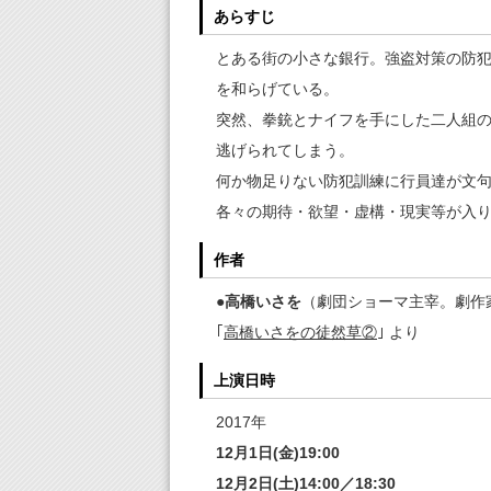
あらすじ
とある街の小さな銀行。強盗対策の防
を和らげている。
突然、拳銃とナイフを手にした二人組
逃げられてしまう。
何か物足りない防犯訓練に行員達が文
各々の期待・欲望・虚構・現実等が入
作者
●高橋いさを
（劇団ショーマ主宰。劇作
｢
高橋いさをの徒然草②
｣ より
上演日時
2017年
12月1日(金)19:00
12月2日(土)14:00／18:30